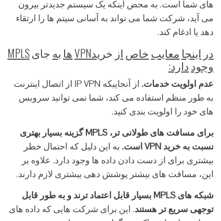
های شما است. به محض اینکه یک سیستم جدیدتر بیرون
می آید، شرکت شما می تواند به آسانی سیتم ها را ارتقاء
دهد یا ادغام کند.
در
اینجا
معایب
خاص
از
خر
ید
VPN
ها
به
جای
MPLS
وجود
دارد
:
عدم
اولویت
خدمات
.
از آنجاییکه IP VPN از اتصال اینترنت
به طور منظم استفاده می کند، شما نمی توانید سرویس
های خود را اولویت بندی کنید.
برای
مسافت
های
طولانی
تر،
MPLS
گزینه
بسیار
بهتری
نسبت
به خرید VPN
است
.
به این دلیل که احتمال خطر
بیشتری برای از دست دادن داده ها وجود دارد. علاوه بر
این، مسافت های بیشتر پوشش دهی بیشتری لازم دارند.
شبکه
های
MPLS
بسیار
قابل
اعتماد
ترند
و
به
طور
قابل
توجهی
سریع
تر
هستند
. این برای شرکت هایی که داده های