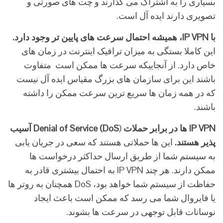
بسیاری را به اشتراک می گذارند و چت های صورتی و
تصویری دارند ایده آل است.
با
IP VPN
،
همیشه
احتمال
سرعت
های
پایین
تر
وجود
دارد
.
این کاملا بستگی به میزان ترافیک اینترنت در زمان های
خاص دارد. از آنجاییکه سرعت ها ممکن است متفاوت
باشند این برای سازمان های بزرگ مقیاس ایده آل نیست
که در همه زمان ها سریع ترین سرعت ممکن را داشته
باشند.
IP VPN
ها
در
برابر
حملات
(
Denial of Service (DoS
آسیب
پذیر
هستند
.
این ها حملاتی هستند که سعی در جریان یابی
به سیستم شما از طریق ارسال حداکثر درخواست ها
ممکن دارند. هر چند IP VPN به احتمال بیشتری قادر به
حفاظت از سیستم شما خواهد بود، DoS همچنان به روتر ها
یا فایروال شما می رسد که ممکن است باعث ایجاد
نوسانات قابل توجهی در سرعت ها بشوند.